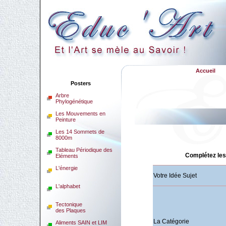
Accueil
Posters
Arbre
Phylogénétique
Les Mouvements en
Peinture
Les 14 Sommets de
8000m
Tableau Périodique des
Complétez les 
Eléments
L'énergie
Votre Idée Sujet
L'alphabet
Tectonique
des Plaques
La Catégorie
Aliments SAIN et LIM