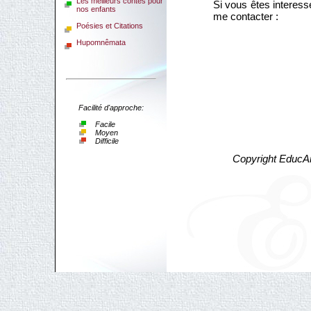
Les meilleurs contes pour
Si vous êtes interessé
nos enfants
me contacter :
Poésies et Citations
Hupomnêmata
Facilité d'approche:
Facile
Moyen
Difficile
Copyright EducAr