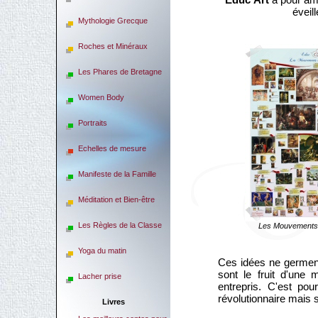
éveil
Mythologie Grecque
Roches et Minéraux
Les Phares de Bretagne
Women Body
Portraits
Echelles de mesure
Manifeste de la Famille
Méditation et Bien-être
Les Règles de la Classe
Les Mouvements 
Yoga du matin
Ces idées ne germent
sont le fruit d'une 
Lacher prise
entrepris. C'est po
révolutionnaire mais 
Livres