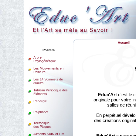
Accueil
Posters
Arbre
Phylogénétique
Les Mouvements en
Peinture
Les 14 Sommets de
8000m
Tableau Périodique des
Eléments
Educ'Art
c'est le 
originale pour votre 
L'énergie
salles de réuni
L'alphabet
En perpétuel dével
des créations original
Tectonique
des Plaques
Aliments SAIN et LIM
Educ'Art
a pour amb